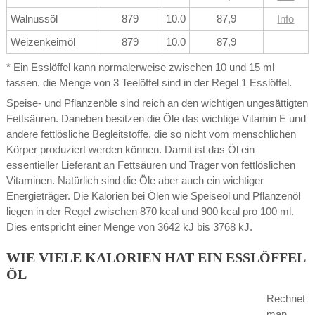
Walnussöl
879
10.0
87,9
Info
Weizenkeimöl
879
10.0
87,9
* Ein Esslöffel kann normalerweise zwischen 10 und 15 ml
fassen. die Menge von 3 Teelöffel sind in der Regel 1 Esslöffel.
Speise- und Pflanzenöle sind reich an den wichtigen ungesättigten
Fettsäuren. Daneben besitzen die Öle das wichtige Vitamin E und
andere fettlösliche Begleitstoffe, die so nicht vom menschlichen
Körper produziert werden können. Damit ist das Öl ein
essentieller Lieferant an Fettsäuren und Träger von fettlöslichen
Vitaminen. Natürlich sind die Öle aber auch ein wichtiger
Energieträger. Die Kalorien bei Ölen wie Speiseöl und Pflanzenöl
liegen in der Regel zwischen 870 kcal und 900 kcal pro 100 ml.
Dies entspricht einer Menge von 3642 kJ bis 3768 kJ.
WIE VIELE KALORIEN HAT EIN ESSLÖFFEL
ÖL
Rechnet
man