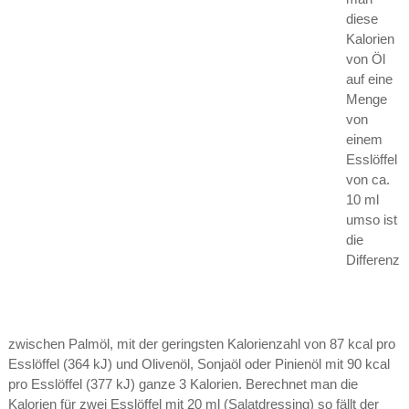
diese
Kalorien
von Öl
auf eine
Menge
von
einem
Esslöffel
von ca.
10 ml
umso ist
die
Differenz
zwischen Palmöl, mit der geringsten Kalorienzahl von 87 kcal pro
Esslöffel (364 kJ) und Olivenöl, Sonjaöl oder Pinienöl mit 90 kcal
pro Esslöffel (377 kJ) ganze 3 Kalorien. Berechnet man die
Kalorien für zwei Esslöffel mit 20 ml (Salatdressing) so fällt der