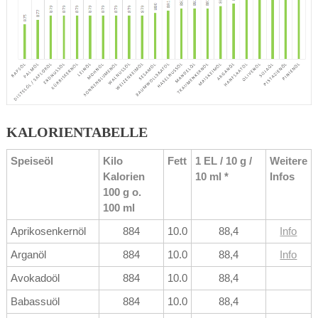
KALORIENTABELLE
Speiseöl
Kilo
Fett
1 EL / 10 g /
Weitere
Kalorien
10 ml *
Infos
100 g o.
100 ml
Aprikosenkernöl
884
10.0
88,4
Info
Arganöl
884
10.0
88,4
Info
Avokadoöl
884
10.0
88,4
Babassuöl
884
10.0
88,4