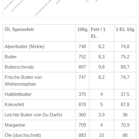
Öl, Speisefett
100g
Fett / 1
1 EL 10g
EL
Alpenbutter (Mekle)
748
8,2
74,8
Butter
752
8,3
75,2
Butterschmalz
897
9,8
89,7
Frische Butter von
747
8,2
74,7
Weihenstephan
Halbfettbutter
375
4
37,5
Kokosfett
878
5
87,8
Leichte Butter von Du Darfst
360
3,9
36
Margarine
709
4
70,9
Öle (durchschnitt)
883
10
88