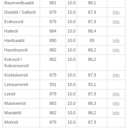
Baumwollsaatöl
881
10.0
88,1
Distelöl / Safloröl
879
10.0
87,9
Info
Erdnussöl
879
10.0
87,9
Info
Haferöl
884
10.0
88,4
Hanfsaatöl
890
10.0
89
Info
Haselnussöl
882
10.0
88,2
Info
Kokosöl /
862
10.0
86,2
Kokosnussöl
Kürbiskernöl
879
10.0
87,9
Info
Leinsamenöl
931
10.0
93,1
Leinöl
879
10.0
87,9
Info
Maiskeimöl
883
10.0
88,3
Info
Mandelöl
882
10.0
88,2
Info
Mohnöl
879
10.0
87,9