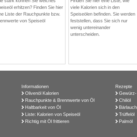
e stark können Sie welches
Finden Sie hier eine Liste, wie
eiseöl erhitzen? Finden Sie hier
viele Kalorien sich in den
ne Liste der Rauchpunkte bzw.
Speiseölen befinden. Sie werden
ennwerte von Speiseöl
feststellen, dass Sie sich nur
wenig untereinander
unterscheiden.
Informationen
Rezepte
Olivenöl Kalorien
Gewürz- 
Rauchpunkte & Brennwerte von Öl
Chiliöl
Haltbarkeit von Öl
Bärlauch
Liste: Kalorien von Speiseöl
Trüffelöl
Richtig mit Öl frittieren
Palmöl