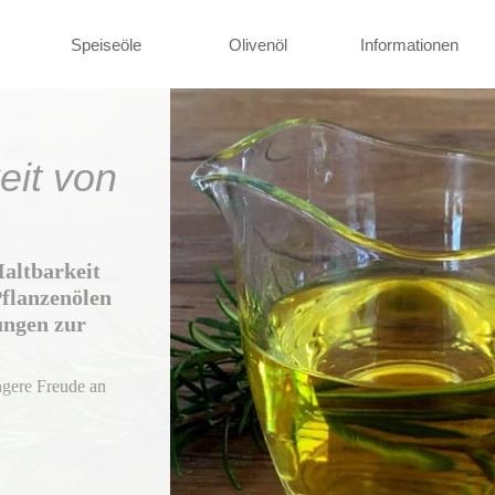
Speiseöle
Olivenöl
Informationen
eit von
Haltbarkeit
Pflanzenölen
ungen zur
ngere Freude an