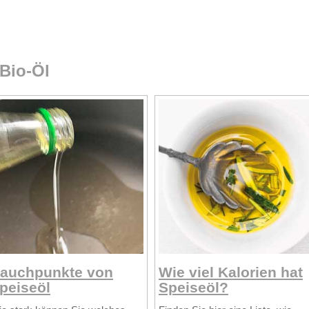
 Bio-Öl
auchpunkte von
Wie viel Kalorien hat
peiseöl
Speiseöl?