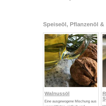
Speiseöl, Pflanzenöl &
Walnussöl
R
S
Eine ausgewogene Mischung aus