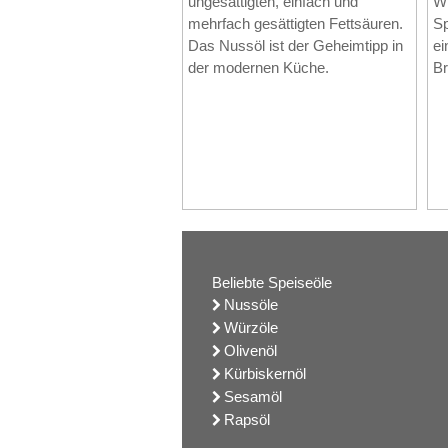
ungesättigten, einfach und
Wi
mehrfach gesättigten Fettsäuren.
Sp
Das Nussöl ist der Geheimtipp in
ei
der modernen Küche.
Br
Beliebte Speiseöle
Nussöle
Würzöle
Olivenöl
Kürbiskernöl
Sesamöl
Rapsöl