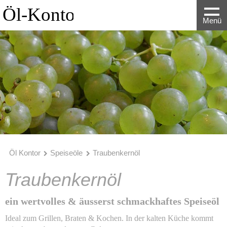
Menü
Öl Kontor
Speiseöle
Traubenkernöl
Traubenkernöl
ein wertvolles & äusserst schmackhaftes Speiseöl
Ideal zum Grillen, Braten & Kochen. In der kalten Küche kommt