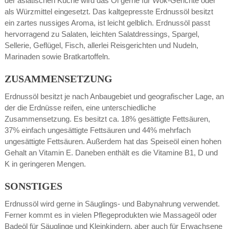
der asiatischen Küche wird das Öl gerne für Wok-Gerichte oder
als Würzmittel eingesetzt. Das kaltgepresste Erdnussöl besitzt
ein zartes nussiges Aroma, ist leicht gelblich. Erdnussöl passt
hervorragend zu Salaten, leichten Salatdressings, Spargel,
Sellerie, Geflügel, Fisch, allerlei Reisgerichten und Nudeln,
Marinaden sowie Bratkartoffeln.
ZUSAMMENSETZUNG
Erdnussöl besitzt je nach Anbaugebiet und geografischer Lage, an
der die Erdnüsse reifen, eine unterschiedliche
Zusammensetzung. Es besitzt ca. 18% gesättigte Fettsäuren,
37% einfach ungesättigte Fettsäuren und 44% mehrfach
ungesättigte Fettsäuren. Außerdem hat das Speiseöl einen hohen
Gehalt an Vitamin E. Daneben enthält es die Vitamine B1, D und
K in geringeren Mengen.
SONSTIGES
Erdnussöl wird gerne in Säuglings- und Babynahrung verwendet.
Ferner kommt es in vielen Pflegeprodukten wie Massageöl oder
Badeöl für Säuglinge und Kleinkindern, aber auch für Erwachsene