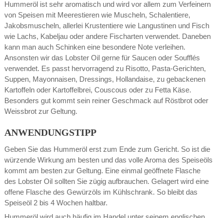
Hummeröl ist sehr aromatisch und wird vor allem zum Verfeinern
von Speisen mit Meerestieren wie Muscheln, Schalentiere,
Jakobsmuscheln, allerlei Krustentiere wie Langustinen und Fisch
wie Lachs, Kabeljau oder andere Fischarten verwendet. Daneben
kann man auch Schinken eine besondere Note verleihen.
Ansonsten wir das Lobster Oil gerne für Saucen oder Soufflés
verwendet. Es passt hervorragend zu Risotto, Pasta-Gerichten,
Suppen, Mayonnaisen, Dressings, Hollandaise, zu gebackenen
Kartoffeln oder Kartoffelbrei, Couscous oder zu Fetta Käse.
Besonders gut kommt sein reiner Geschmack auf Röstbrot oder
Weissbrot zur Geltung.
ANWENDUNGSTIPP
Geben Sie das Hummeröl erst zum Ende zum Gericht. So ist die
würzende Wirkung am besten und das volle Aroma des Speiseöls
kommt am besten zur Geltung. Eine einmal geöffnete Flasche
des Lobster Oil sollten Sie zügig aufbrauchen. Gelagert wird eine
offene Flasche des Gewürzöls im Kühlschrank. So bleibt das
Speiseöl 2 bis 4 Wochen haltbar.
Hummeröl wird auch häufig im Handel unter seinem englischen