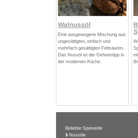
Walnussöl
R
S
Eine ausgewogene Mischung aus
ungesättigten, einfach und
Wi
mehrfach gesättigten Fettsäuren.
Sp
Das Nussöl ist der Geheimtipp in
ei
der modernen Küche.
Br
Beliebte Speiseöle
Nussöle