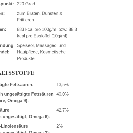
punkt:
220 Grad
n:
zum Braten, Dünsten &
Frittieren
ien:
883 kcal pro 100g/ml bzw. 88,3
kcal pro Esslöffel (10g/ml)
endung
Speiseöl, Massageöl und
ndel:
Hautpflege, Kosmetische
Produkte
ALTSSTOFFE
igte Fettsäuren:
13,5%
ch ungesättigte Fettsäuren
40,0%
ure, Omega 9):
säure
42,7%
h ungesättigt; Omega 6):
-Linolensäure
2%
h ungesättigt; Omega 3):