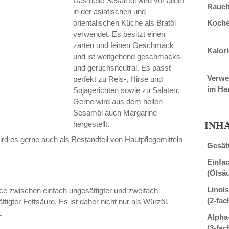
Das helle Sesamöl wird vor allem
Rauch
in der asiatischen und
Koche
orientalischen Küche als Bratöl
verwendet. Es besitzt einen
zarten und feinen Geschmack
Kalor
und ist weitgehend geschmacks-
und geruchsneutral. Es passt
Verw
perfekt zu Reis-, Hirse und
im Ha
Sojagerichten sowie zu Salaten.
Gerne wird aus dem hellen
Sesamöl auch Margarine
INH
hergestellt.
rd es gerne auch als Bestandteil von Hautpflegemitteln
Gesätt
Einfa
(Ölsä
Linol
ce zwischen einfach ungesättigter und zweifach
(2-fac
ttigter Fettsäure. Es ist daher nicht nur als Würzöl,
.
Alpha
(3-fac