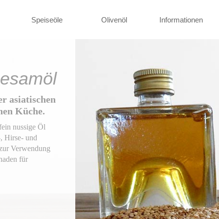
Speiseöle
Olivenöl
Informationen
Sesamöl
er asiatischen
chen Küche.
fein nussige Öl
-, Hirse- und
 zur Verwendung
naden für