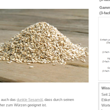
Gamma
(3-fac
Wiss
Seit
s auch das
dunkle Sesamöl
, dass durch seinen
Etike
er zum Würzen geeignet ist.
Wort